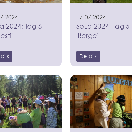
07.2024
17.07.2024
a 2024: Tag 6
SoLa 2024: Tag 5
esti'
'Berge'
ails
Details