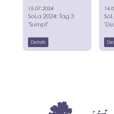
15.07.2024
14.
SoLa 2024: Tag 3
SoL
'Sumpf'
'Ds
Details
Det